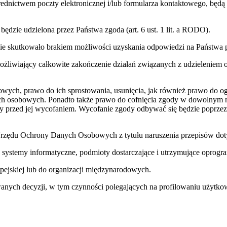
ednictwem poczty elektronicznej i/lub formularza kontaktowego, będ
dzie udzielona przez Państwa zgoda (art. 6 ust. 1 lit. a RODO).
zie skutkowało brakiem możliwości uzyskania odpowiedzi na Państwa p
iwiający całkowite zakończenie działań związanych z udzieleniem od
owych, prawo do ich sprostowania, usunięcia, jak również prawo do og
ych osobowych. Ponadto także prawo do cofnięcia zgody w dowolnym 
 przed jej wycofaniem. Wycofanie zgody odbywać się będzie poprzez 
a Urzędu Ochrony Danych Osobowych z tytułu naruszenia przepisów d
 systemy informatyczne, podmioty dostarczające i utrzymujące opro
pejskiej lub do organizacji międzynarodowych.
ch decyzji, w tym czynności polegających na profilowaniu użytko