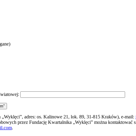
agane)
światowej:
ym”
„Wyklęci”, adres: os. Kalinowe 21, lok. 89, 31-815 Kraków), e-mail:
sobowych przez Fundację Kwartalnika „Wyklęci” można kontaktować 
il.com
.