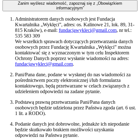
Zanim wyślesz wiadomość, zapoznaj się z „Obowiązkiem
informacyjnym”
Administratorem danych osobowych jest Fundacja
Kwartalnika „Wyklęci”, adres: os. Kalinowe 21, lok. 89, 31-
815 Kraków), e-mail:
fundacjawykleci@gmail.com
, nr tel.:
535 583 309
We wszelkich sprawach dotyczących przetwarzania danych
osobowych przez Fundację Kwartalnika „Wyklęci” można
kontaktować się z wyznaczonym w tym celu Inspektorem
Ochrony Danych poprzez wysłanie wiadomości na adres:
fundacjawykleci@gmail.com
.
Pani/Pana dane, podane w wysłanej do nas wiadomości za
pośrednictwem poczty elektronicznej i/lub formularza
kontaktowego, będą przetwarzane w celach związanych z
udzieleniem odpowiedzi na zadane pytanie.
Podstawą prawną przetwarzania Pani/Pana danych
osobowych będzie udzielona przez Państwa zgoda (art. 6 ust.
1 lit. a RODO).
Podanie danych jest dobrowolne, jednakże ich niepodanie
będzie skutkowało brakiem możliwości uzyskania
odpowiedzi na Państwa pytanie.