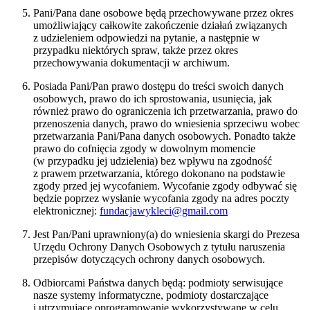
Pani/Pana dane osobowe będą przechowywane przez okres
umożliwiający całkowite zakończenie działań związanych
z udzieleniem odpowiedzi na pytanie, a następnie w
przypadku niektórych spraw, także przez okres
przechowywania dokumentacji w archiwum.
Posiada Pani/Pan prawo dostępu do treści swoich danych
osobowych, prawo do ich sprostowania, usunięcia, jak
również prawo do ograniczenia ich przetwarzania, prawo do
przenoszenia danych, prawo do wniesienia sprzeciwu wobec
przetwarzania Pani/Pana danych osobowych. Ponadto także
prawo do cofnięcia zgody w dowolnym momencie
(w przypadku jej udzielenia) bez wpływu na zgodność
z prawem przetwarzania, którego dokonano na podstawie
zgody przed jej wycofaniem. Wycofanie zgody odbywać się
będzie poprzez wysłanie wycofania zgody na adres poczty
elektronicznej:
fundacjawykleci@gmail.com
Jest Pan/Pani uprawniony(a) do wniesienia skargi do Prezesa
Urzędu Ochrony Danych Osobowych z tytułu naruszenia
przepisów dotyczących ochrony danych osobowych.
Odbiorcami Państwa danych będą: podmioty serwisujące
nasze systemy informatyczne, podmioty dostarczające
i utrzymujące oprogramowanie wykorzystywane w celu